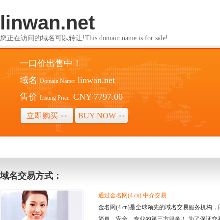
linwan.net
您正在访问的域名可以转让!This domain name is for sale!
一口价出售中！
域名
linwan.net
Domain Name:
售价
CNY 7797.00
Listing Price:
立即购买
BUY NOW
>>
>>
域名交易方式：
通过金名网(4.cn) 中介交易
金名网(4.cn)是全球领先的域名交易服务机
简单、安全、专业的第三方服务！ 为了保证交