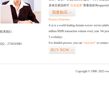
具体交易流程可
“点击这里”
查看或咨询support@
我要购买
>>
Process Overview:
4.cn is a world leading domain escrow service plat
million RMB transaction volume every year. We promi
联系我们
5 workdays.
For detailed process, you can
“visit here”
or contact
QQ：2726103981
BUY NOW
>>
Copyright © 1998 -2025 www